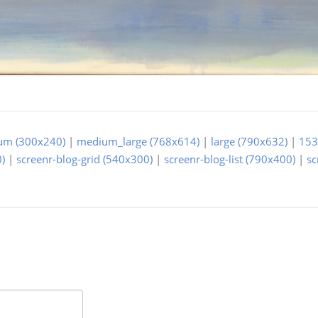
um (300x240)
|
medium_large (768x614)
|
large (790x632)
|
153
)
|
screenr-blog-grid (540x300)
|
screenr-blog-list (790x400)
|
sc